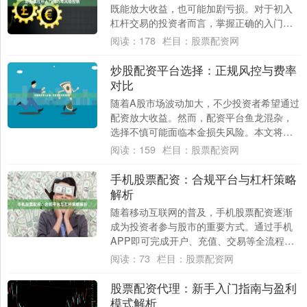
既能放大收益，也可能加剧亏损。对于初入
杠杆交易的投资者而言，掌握正确的入门技
巧与严格的风险控制，是确保资金安全、实
阅读：
178
栏目：
股票配资网
现稳健盈....
炒股配资平台选择：正规风控与费率
对比
随着A股市场波动加大，不少投资者希望通过
配资放大收益。然而，配资平台鱼龙混杂，
选择不慎可能面临本金损失风险。本文将从
正规性、风控体系和费率三个核心维度，帮
阅读：
159
栏目：
股票配资网
助您科....
手机股票配资：合规平台与杠杆策略
解析
随着移动互联网的普及，手机股票配资逐渐
成为投资者参与股市的重要方式。通过手机
APP即可完成开户、充值、交易等全流程操
作，极大提升了投资便利性。然而股票配资
阅读：
73
栏目：
股票配资网
网，配....
股票配资代理：新手入门指南与盈利
模式解析