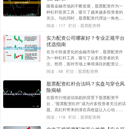
随着金融市场的不断发展，股票配资作为一
种杠杆投资工具，吸引了越来越多投资者的
关注。与此同时，股票配资代理这一角色也
逐渐走入大众视野。对于想要尝试这一领域
阅读：
117
栏目：
股票配资网
的新手而....
实力配资公司哪家好？专业正规平台
优选指南
在当今快速变化的金融市场中，股票配资作
为一种杠杆工具，吸引了众多投资者的关
注。然而，面对市场上琳琅满目的配资公
司，如何选择一家实力雄厚、专业正规的平
阅读：
68
栏目：
股票配资网
台，成为投资....
股票配资杠杆合法吗？实盘与穿仓风
险揭秘
在股市行情波动加剧的背景下股票配资平
台，“股票配资杠杆”成为许多投资者关注的话
题。高杠杆带来的潜在高收益让人心动，但
其背后的法律风险与交易风险却往往被忽
阅读：
118
栏目：
股票配资网
视。本文....