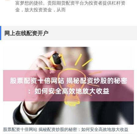
富梦想的捷径。贵阳期货配资平台为投资者提供杠杆资
金，放大投资资金，从而
正规杠杆炒股平台推荐，安全可靠
网上在线配资开户
股票配资网
：
2026-06-30
在股票市场中网上在线配资开户，杠杆交易因其放大收益
的特性而备受投资者关注。然而，选择一家正规、安全的
杠杆炒股平台至关重要
股票配资有哪些 解锁炒股财富密码：优秀炒股配资门户，助你
股票配资网
：
2025-01-25
在当今快节奏的金融市场中，炒股配资已成为投资者提升
收益的有效方式。然而，选择一个可靠且专业的炒股配资
门户至关重要。 1.
股票配资十倍网站 揭秘配资炒股的秘密：如何安全高效地放大收益