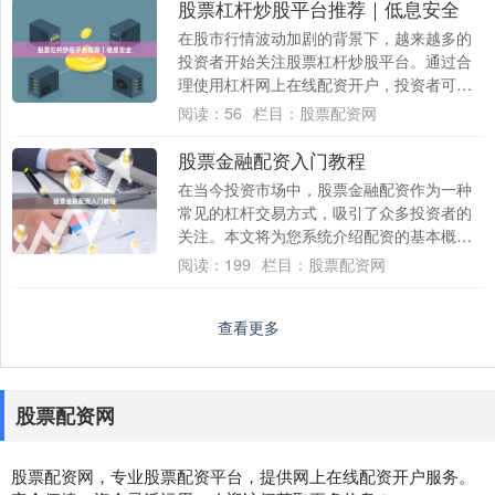
股票杠杆炒股平台推荐｜低息安全
在股市行情波动加剧的背景下，越来越多的
投资者开始关注股票杠杆炒股平台。通过合
理使用杠杆网上在线配资开户，投资者可以
用较少的本金撬动更大的资金量，从而放大
阅读：
56
栏目：
股票配资网
收益。然....
股票金融配资入门教程
在当今投资市场中，股票金融配资作为一种
常见的杠杆交易方式，吸引了众多投资者的
关注。本文将为您系统介绍配资的基本概
念、操作流程及风险控制要点，帮助您建立
阅读：
199
栏目：
股票配资网
正确的认知....
查看更多
股票配资网
股票配资网，专业股票配资平台，提供网上在线配资开户服务。