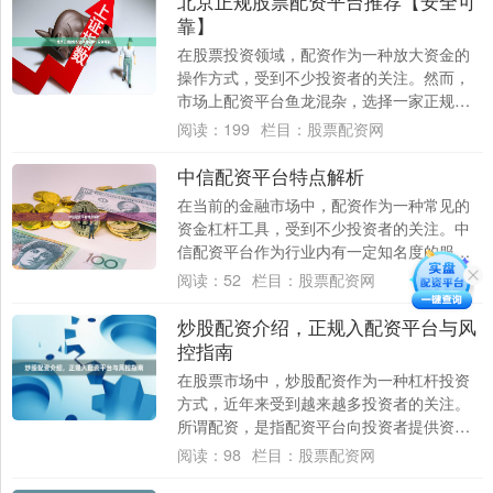
北京正规股票配资平台推荐【安全可
靠】
在股票投资领域，配资作为一种放大资金的
操作方式，受到不少投资者的关注。然而，
市场上配资平台鱼龙混杂，选择一家正规、
安全、可靠的平台至关重要。本文将为您推
阅读：
199
栏目：
股票配资网
荐北京地....
中信配资平台特点解析
在当前的金融市场中，配资作为一种常见的
资金杠杆工具，受到不少投资者的关注。中
信配资平台作为行业内有一定知名度的服务
平台，其特点和运作模式值得深入分析。本
阅读：
52
栏目：
股票配资网
文将从合....
炒股配资介绍，正规入配资平台与风
控指南
在股票市场中，炒股配资作为一种杠杆投资
方式，近年来受到越来越多投资者的关注。
所谓配资，是指配资平台向投资者提供资
金，投资者以自有资金作为保证金，从而放
阅读：
98
栏目：
股票配资网
大交易规模....